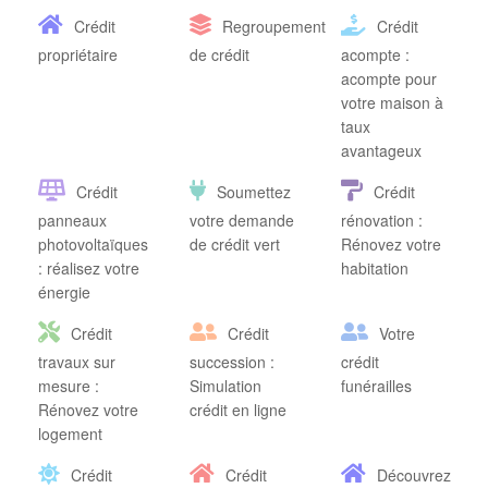
Crédit
Regroupement
Crédit
propriétaire
de crédit
acompte :
acompte pour
votre maison à
taux
avantageux
Crédit
Soumettez
Crédit
panneaux
votre demande
rénovation :
photovoltaïques
de crédit vert
Rénovez votre
: réalisez votre
habitation
énergie
Crédit
Crédit
Votre
travaux sur
succession :
crédit
mesure :
Simulation
funérailles
Rénovez votre
crédit en ligne
logement
Crédit
Crédit
Découvrez