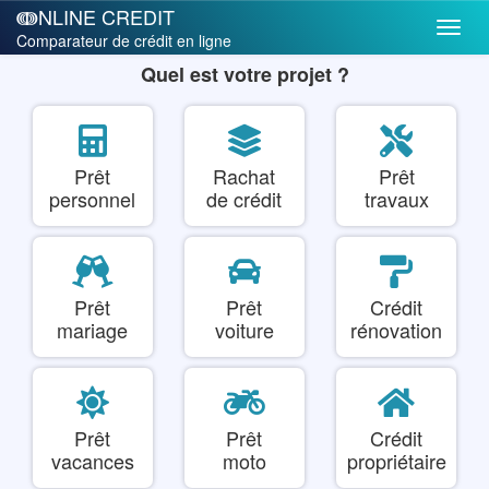
ↈNLINE CREDIT
Comparateur de crédit en ligne
Quel est votre projet ?
Prêt
Rachat
Prêt
personnel
de crédit
travaux
Prêt
Prêt
Crédit
mariage
voiture
rénovation
Prêt
Prêt
Crédit
vacances
moto
propriétaire