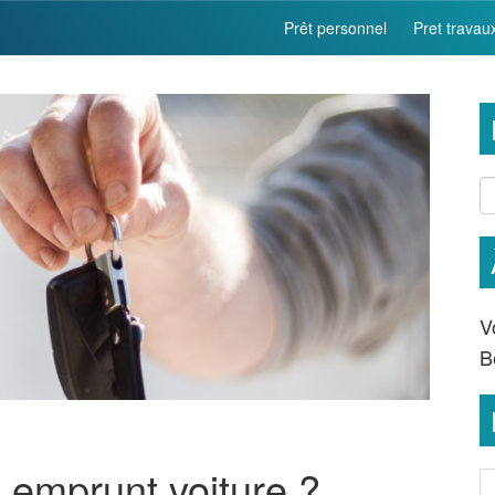
Prêt personnel
Pret travau
V
B
emprunt voiture ?