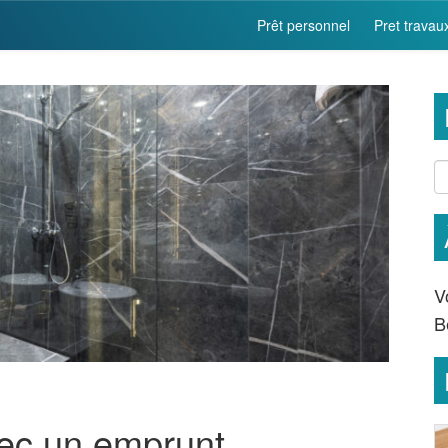
Prêt personnel
Pret travau
V
B
vec un emprunt