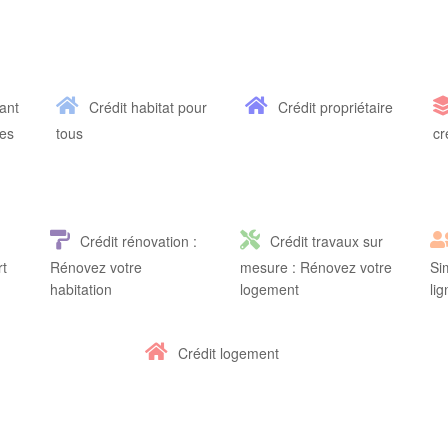
ant
Crédit habitat pour
Crédit propriétaire
les
tous
cr
Crédit rénovation :
Crédit travaux sur
rt
Rénovez votre
mesure : Rénovez votre
Si
habitation
logement
li
Crédit logement