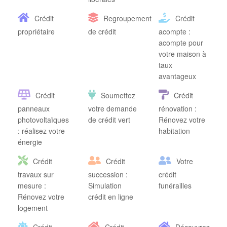
Crédit
Regroupement
Crédit
propriétaire
de crédit
acompte :
acompte pour
votre maison à
taux
avantageux
Crédit
Soumettez
Crédit
panneaux
votre demande
rénovation :
photovoltaïques
de crédit vert
Rénovez votre
: réalisez votre
habitation
énergie
Crédit
Crédit
Votre
travaux sur
succession :
crédit
mesure :
Simulation
funérailles
Rénovez votre
crédit en ligne
logement
Crédit
Crédit
Découvrez